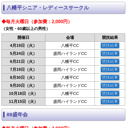
八幡平シニア・レディースサークル
◆毎月火曜日（参加費：2,000円）
（女性・60歳以上の男性）
開催日
会場
競技結果
4月19日（火）
八幡平CC
競技結果
5月24日（火）
盛岡ハイランドCC
競技結果
6月21日（火）
八幡平CC
競技結果
7月19日（火）
盛岡ハイランドCC
競技結果
8月30日（火）
八幡平CC
競技結果
9月20日（火）
盛岡ハイランドCC
競技結果
10月18日（火）
八幡平CC
競技結果
11月15日（火）
盛岡ハイランドCC
競技結果
88盛年会