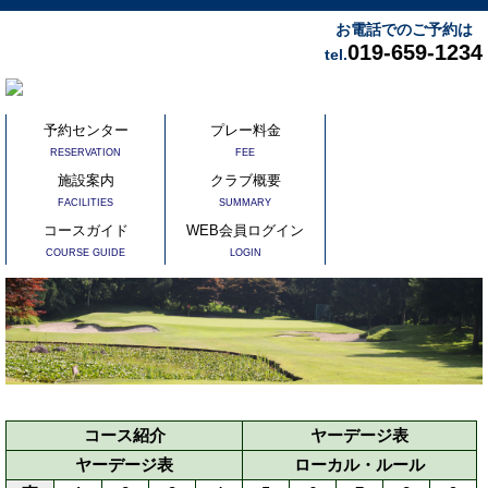
お電話でのご予約は
019-659-1234
tel.
予約センター
プレー料金
RESERVATION
FEE
施設案内
クラブ概要
FACILITIES
SUMMARY
コースガイド
WEB会員ログイン
COURSE GUIDE
LOGIN
コース紹介
ヤーデージ表
ヤーデージ表
ローカル・ルール