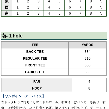
東
1
2
3
4
5
6
7
8
9
西
1
2
3
4
5
6
7
8
9
南
1
2
3
4
5
6
7
8
9
南-１hole
TEE
YARDS
BACK TEE
334
REGULAR TEE
310
FRONT TEE
300
LADIES TEE
300
PAR
4
HDCP
8
【ワンポイントアドバイス】
左ドックレッグ打ち下しのミドルホール。右サイドはバンカーもあり、右
側には絶対打たないよう注意が必要。第２打からは打ち上げ。グリーンは